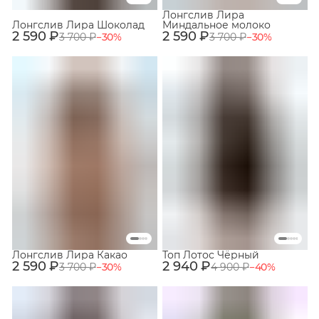
Лонгслив Лира
Лонгслив Лира Шоколад
Миндальное молоко
2 590 ₽
2 590 ₽
3 700 ₽
−
30
%
3 700 ₽
−
30
%
Лонгслив Лира Какао
Топ Лотос Чёрный
2 590 ₽
2 940 ₽
3 700 ₽
−
30
%
4 900 ₽
−
40
%