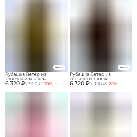
Рубашка Ветер из
Рубашка Ветер из
тенсела и хлопка
тенсела и хлопка
6 320 ₽
Оливковый
6 320 ₽
Каштановый
7 900 ₽
−
20
%
7 900 ₽
−
20
%