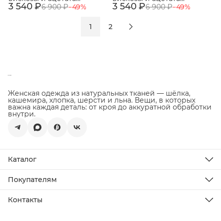
3 540 ₽
Пудровый
3 540 ₽
Кремовый
6 900 ₽
−
49
%
6 900 ₽
−
49
%
1
2
Женская одежда из натуральных тканей — шёлка,
кашемира, хлопка, шерсти и льна. Вещи, в которых
важна каждая деталь: от кроя до аккуратной обработки
внутри.
Каталог
Новинки
Распродажа
Покупателям
Подарочная карта
Доставка
Все товары
Оплата
Контакты
Возврат товара
Телефон
О бренде
8 (929) 118-77-03
Уход за изделиями