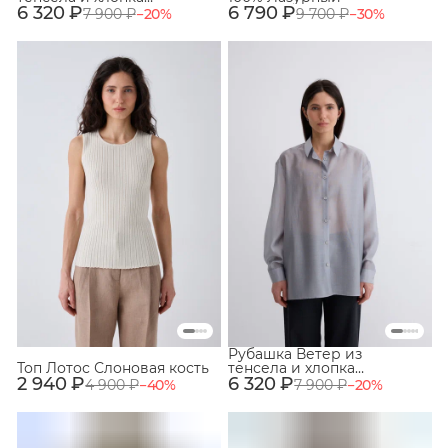
6 320 ₽
Кремовый
6 790 ₽
7 900 ₽
−
20
%
9 700 ₽
−
30
%
Рубашка Ветер из
Топ Лотос Слоновая кость
тенсела и хлопка
2 940 ₽
6 320 ₽
Туманный
4 900 ₽
−
40
%
7 900 ₽
−
20
%