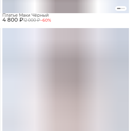
Платье Маки Чёрный
4 800 ₽
12 000 ₽
−
60
%