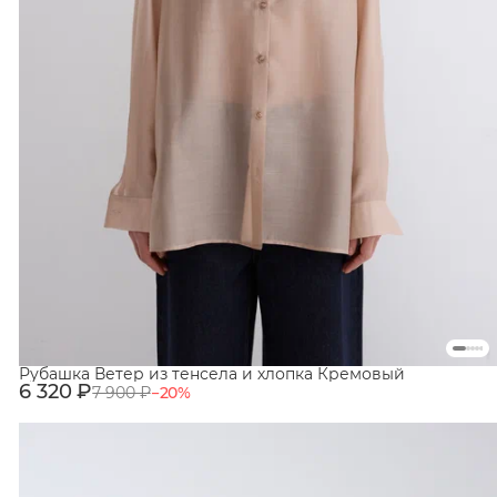
Рубашка Ветер из тенсела и хлопка Кремовый
6 320 ₽
7 900 ₽
−
20
%