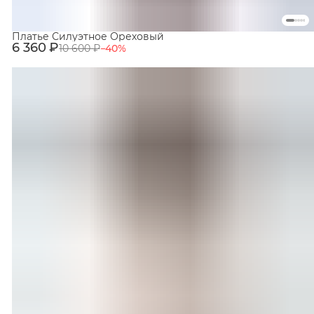
Платье Силуэтное Ореховый
6 360 ₽
10 600 ₽
−
40
%