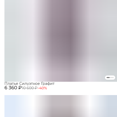
Платье Силуэтное Графит
6 360 ₽
10 600 ₽
−
40
%