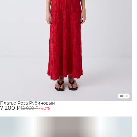
Платье Роза Рубиновый
7 200 ₽
12 000 ₽
−
40
%