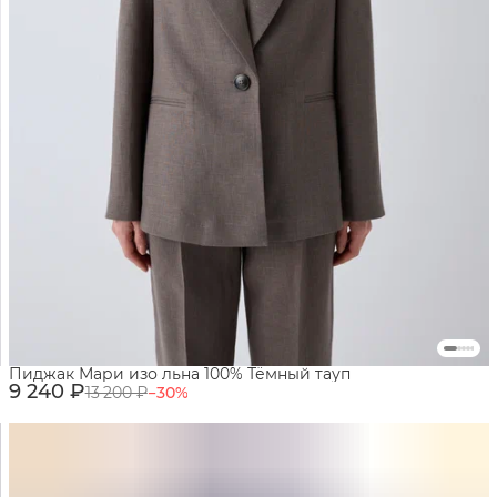
Пиджак Мари изо льна 100% Тёмный тауп
9 240 ₽
13 200 ₽
−
30
%