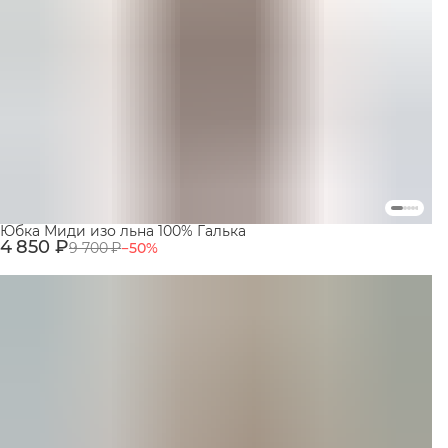
Юбка Миди изо льна 100% Галька
4 850 ₽
9 700 ₽
−
50
%