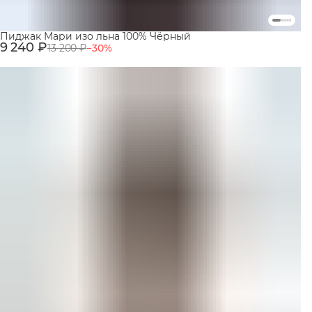
Пиджак Мари изо льна 100% Чёрный
9 240 ₽
13 200 ₽
−
30
%