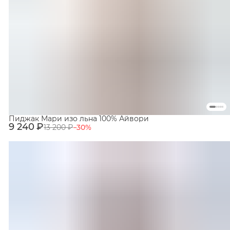
Пиджак Мари изо льна 100% Айвори
9 240 ₽
13 200 ₽
−
30
%