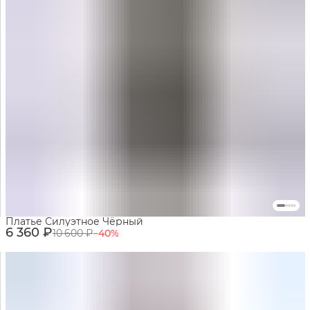
Платье Силуэтное Чёрный
6 360 ₽
10 600 ₽
−
40
%