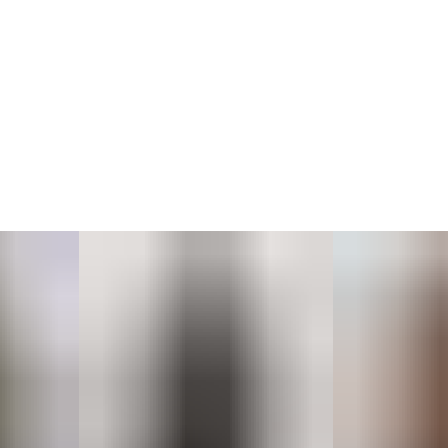
без отжима.
2. Лён — в деликатном режиме или вручную,
с аккуратной сушкой.
3. Изделия из шерсти и декоративных тканей могут
требовать сухой чистки.
Для сохранения внешнего вида избегайте трения и
используйте бережный уход.