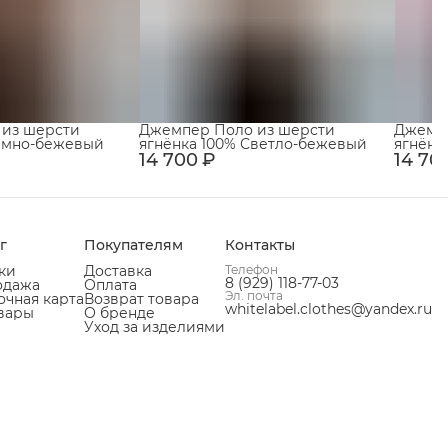
 из шерсти
Джемпер Поло из шерсти
Джемпе
Тёмно-бежевый
ягнёнка 100% Светло-бежевый
ягнёнк
14 700 ₽
14 70
г
Покупателям
Контакты
ки
Доставка
Телефон
8 (929) 118-77-03
одажа
Оплата
Эл. почта
чная карта
Возврат товара
whitelabel.clothes@yandex.ru
вары
О бренде
Уход за изделиями