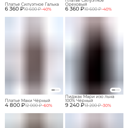
Платье Силуэтное
Платье Силуэтное Галька
Ореховый
6 360 ₽
6 360 ₽
10 600 ₽
−
40
%
10 600 ₽
−
40
%
Пиджак Мари изо льна
Платье Маки Чёрный
100% Чёрный
4 800 ₽
9 240 ₽
12 000 ₽
−
60
%
13 200 ₽
−
30
%