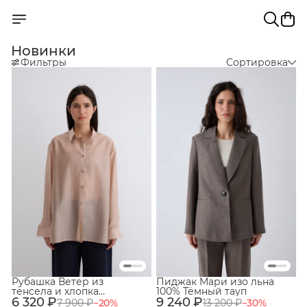
Новинки
Фильтры
Сортировка
Рубашка Ветер из
Пиджак Мари изо льна
тенсела и хлопка
100% Тёмный тауп
6 320 ₽
Кремовый
9 240 ₽
7 900 ₽
−
20
%
13 200 ₽
−
30
%