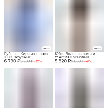
Рубашка Кира из хлопка
Юбка Волна из рами и
100% Лазурный
тенселя Кремовый
6 790 ₽
5 820 ₽
9 700 ₽
−
30
%
9 800 ₽
−
41
%