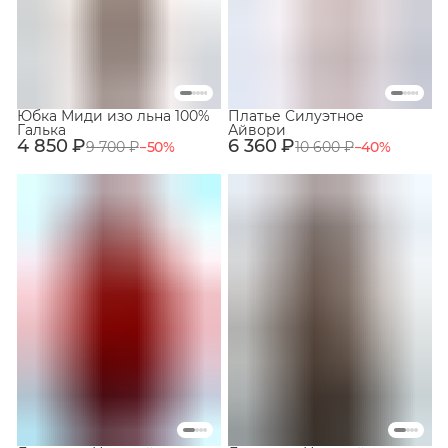
Юбка Миди изо льна 100%
Платье Силуэтное
Галька
Айвори
4 850 ₽
6 360 ₽
9 700 ₽
−
50
%
10 600 ₽
−
40
%