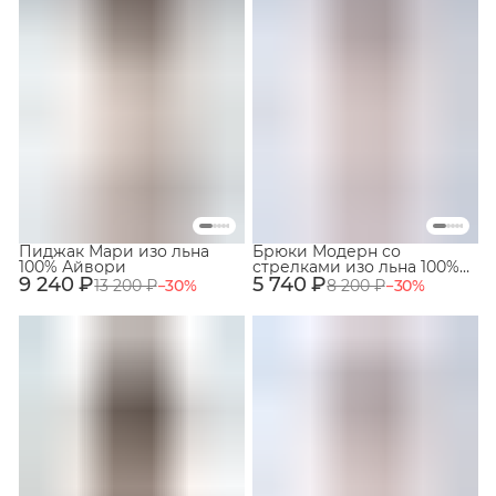
Пиджак Мари изо льна
Брюки Модерн со
100% Айвори
стрелками изо льна 100%
9 240 ₽
5 740 ₽
Айвори
13 200 ₽
−
30
%
8 200 ₽
−
30
%