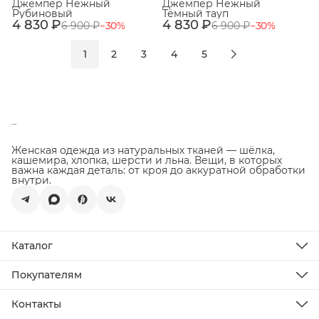
Джемпер Нежный
Джемпер Нежный
Рубиновый
Тёмный тауп
4 830 ₽
4 830 ₽
6 900 ₽
−
30
%
6 900 ₽
−
30
%
1
2
3
4
5
Женская одежда из натуральных тканей — шёлка,
кашемира, хлопка, шерсти и льна. Вещи, в которых
важна каждая деталь: от кроя до аккуратной обработки
внутри.
Каталог
Новинки
Распродажа
Покупателям
Подарочная карта
Доставка
Все товары
Оплата
Контакты
Возврат товара