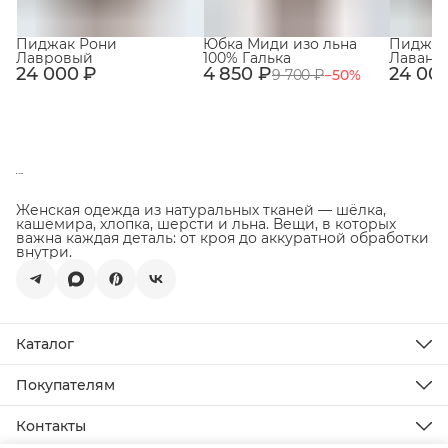
Пиджак Рони
Юбка Миди изо льна
Пиджак
Лавровый
100% Галька
Лаванд
24 000 ₽
4 850 ₽
24 00
9 700 ₽
−
50
%
Женская одежда из натуральных тканей — шёлка,
кашемира, хлопка, шерсти и льна. Вещи, в которых
важна каждая деталь: от кроя до аккуратной обработки
внутри.
Каталог
Новинки
Распродажа
Покупателям
Подарочная карта
Доставка
Все товары
Оплата
Контакты
Возврат товара