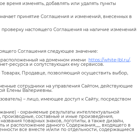
бое время изменять, добавлять или удалять пункты
значает принятие Соглашения и изменений, внесенных в
за проверку настоящего Соглашения на наличие изменений
тоящего Соглашения следующее значение:
рс, расположенный на доменном имени
https://white-lbl.ru/
,
ет-ресурса и сопутствующих ему сервисов.
о Товарах, Продавце, позволяющий осуществить выбор,
моченные сотрудники на управления Сайтом, действующие
ой Елены Валериевны.
ьзователь) – лицо, имеющее доступ к Сайту, посредством
ержание) - охраняемые результаты интеллектуальной
, производные, составные и иные произведения,
азвания товарных знаков, логотипы, а также дизайн,
иль и расположение данного Содержания_,_ входящего в
енности все вместе и/или по отдельности, содержащиеся