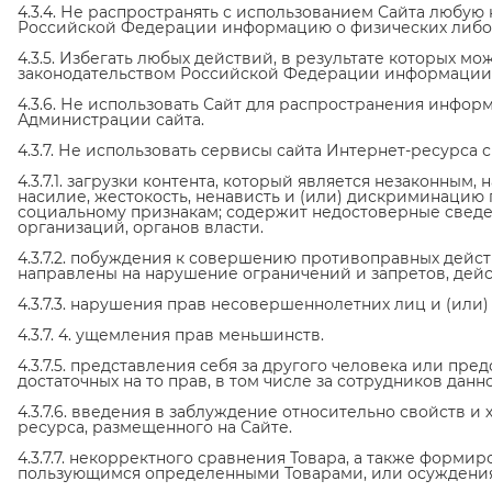
4.3.4. Не распространять с использованием Сайта любу
Российской Федерации информацию о физических либо
4.3.5. Избегать любых действий, в результате которых 
законодательством Российской Федерации информации
4.3.6. Не использовать Сайт для распространения информ
Администрации сайта.
4.3.7. Не использовать сервисы сайта Интернет-ресурса с
4.3.7.1. загрузки контента, который является незаконным
насилие, жестокость, ненависть и (или) дискриминацию 
социальному признакам; содержит недостоверные сведен
организаций, органов власти.
4.3.7.2. побуждения к совершению противоправных дейст
направлены на нарушение ограничений и запретов, де
4.3.7.3. нарушения прав несовершеннолетних лиц и (или
4.3.7. 4. ущемления прав меньшинств.
4.3.7.5. представления себя за другого человека или пре
достаточных на то прав, в том числе за сотрудников данн
4.3.7.6. введения в заблуждение относительно свойств и 
ресурса, размещенного на Сайте.
4.3.7.7. некорректного сравнения Товара, а также форми
пользующимся определенными Товарами, или осуждения