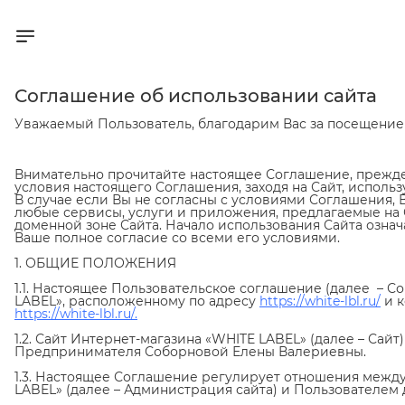
Соглашение об использовании сайта
Уважаемый Пользователь, благодарим Вас за посещение 
Внимательно прочитайте настоящее Соглашение, прежде 
условия настоящего Соглашения, заходя на Сайт, использ
В случае если Вы не согласны с условиями Соглашения, 
любые сервисы, услуги и приложения, предлагаемые на 
доменной зоне Сайта. Начало использования Сайта озна
Ваше полное согласие со всеми его условиями.
1. ОБЩИЕ ПОЛОЖЕНИЯ
1.1. Настоящее Пользовательское соглашение (далее – С
LABEL», расположенному по адресу
https://white-lbl.ru/
и 
https://white-lbl.ru/
.
1.2. Сайт Интернет-магазина «WHITE LABEL» (далее – Сай
Предпринимателя Соборновой Елены Валериевны.
1.3. Настоящее Соглашение регулирует отношения межд
LABEL» (далее – Администрация сайта) и Пользователем 