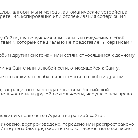
едуры, алгоритмы и методы, автоматические устройства
бретения, копирования или отслеживания содержания
ру Сайта для получения или попытки получения любой
твами, которые специально не представлены сервисами
любым другим системам или сетям, относящимся к данному
и на Сайте или в любой сети, относящейся к Сайту.
аться отслеживать любую информацию о любом другом
ях, запрещенных законодательством Российской
ятельности или другой деятельности, нарушающей права
длежит и управляется Администрацией сайта_._
бликовано, воспроизведено, передано или распространено
«Интернет» без предварительного письменного согласия