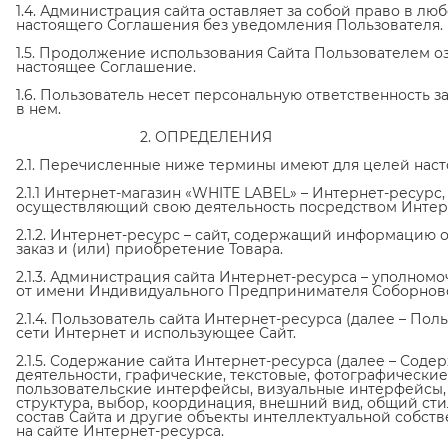
1.4. Администрация сайта оставляет за собой право в лю
настоящего Соглашения без уведомления Пользователя.
1.5. Продолжение использования Сайта Пользователем о
настоящее Соглашение.
1.6. Пользователь несет персональную ответственность 
в нем.
2. ОПРЕДЕЛЕНИЯ
2.1. Перечисленные ниже термины имеют для целей нас
2.1.1 Интернет-магазин «WHITE LABEL» – Интернет-ресу
осуществляющий свою деятельность посредством Интерн
2.1.2. Интернет-ресурс – сайт, содержащий информацию 
заказ и (или) приобретение Товара.
2.1.3. Администрация сайта Интернет-ресурса – уполно
от имени Индивидуального Предпринимателя Соборнов
2.1.4. Пользователь сайта Интернет-ресурса (далее – Пол
сети Интернет и использующее Сайт.
2.1.5. Содержание сайта Интернет-ресурса (далее – Сод
деятельности, графические, текстовые, фотографические
пользовательские интерфейсы, визуальные интерфейсы, н
структура, выбор, координация, внешний вид, общий ст
состав Сайта и другие объекты интеллектуальной собств
на сайте Интернет-ресурса.