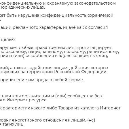
ю конфиденциальную и охраняемую законодательством
 юридических лицах.
может быть нарушена конфиденциальность охраняемой
.
ации рекламного характера, иначе как с согласия
 целью:
, нарушает любые права третьих лиц; пропагандирует
по расовому, национальному, половому, религиозному,
ия и (или) оскорбления в адрес конкретных лиц,
вий, а также содействия лицам, действия которых
йствующих на территории Российской Федерации.
) причинение им вреда в любой форме.
дставителя организации и (или) сообщества без
ого Интернет-ресурса.
характеристик какого-либо Товара из каталога Интернет-
рования негативного отношения к лицам, (не)
 таких лиц.