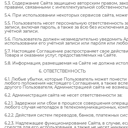
5.3. Содержание Сайта защищено авторским правом, зако
правами, связанными с интеллектуальной собственность
5.4. При использовании некоторых сервисов сайта, може
5.5. Пользователь несет персональную ответственность
записи, включая пароль, а также за всю без исключения 
учётной записи.
5.6. Пользователь должен незамедлительно уведомить 
использовании его учётной записи или пароля или люб
5.7. Настоящее Соглашение распространяет свое действ
Товара и оказании услуг, предоставляемых на Сайте.
5.8. Информация, размещаемая на Сайте не должна исто
6. ОТВЕТСТВЕННОСТЬ
6.1. Любые убытки, которые Пользователь может понест
любого положения настоящего Соглашения, а также всл
другого Пользователя, Администрацией сайта не возмещ
6.2. Администрация сайта не несет ответственности за:
6.2.1. Задержки или сбои в процессе совершения опера
любого случая неполадок в телекоммуникационных, комп
6.2.2. Действия систем переводов, банков, платежных сис
6.2.3. Надлежащее функционирование Сайта, в случае, е
средств для его использования, а также не несет никак