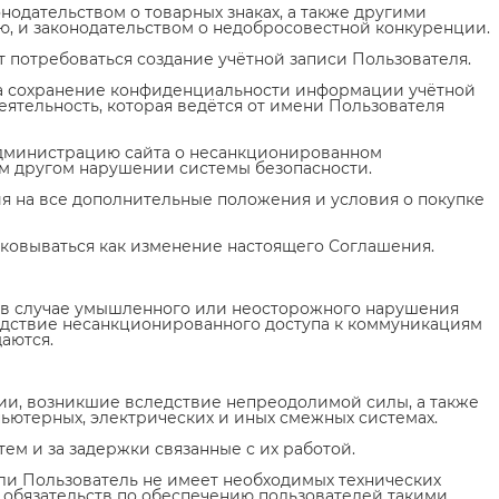
нодательством о товарных знаках, а также другими
ю, и законодательством о недобросовестной конкуренции.
т потребоваться создание учётной записи Пользователя.
 за сохранение конфиденциальности информации учётной
деятельность, которая ведётся от имени Пользователя
Администрацию сайта о несанкционированном
ом другом нарушении системы безопасности.
ия на все дополнительные положения и условия о покупке
лковываться как изменение настоящего Соглашения.
и в случае умышленного или неосторожного нарушения
едствие несанкционированного доступа к коммуникациям
аются.
ции, возникшие вследствие непреодолимой силы, а также
ьютерных, электрических и иных смежных системах.
тем и за задержки связанные с их работой.
сли Пользователь не имеет необходимых технических
их обязательств по обеспечению пользователей такими