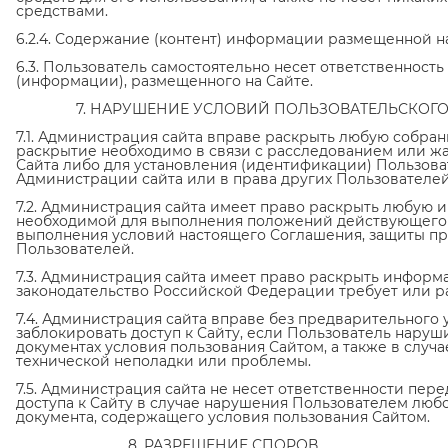
средствами.
6.2.4. Содержание (контент) информации размещенной на
6.3. Пользователь самостоятельно несет ответственност
(информации), размещенного на Сайте.
7. НАРУШЕНИЕ УСЛОВИЙ ПОЛЬЗОВАТЕЛЬСКОГО
7.1. Администрация сайта вправе раскрыть любую собра
раскрытие необходимо в связи с расследованием или ж
Сайта либо для установления (идентификации) Пользова
Администрации сайта или в права других Пользователей
7.2. Администрация сайта имеет право раскрыть любую 
необходимой для выполнения положений действующего 
выполнения условий настоящего Соглашения, защиты пр
Пользователей.
7.3. Администрация сайта имеет право раскрыть информ
законодательство Российской Федерации требует или р
7.4. Администрация сайта вправе без предварительного 
заблокировать доступ к Сайту, если Пользователь нар
документах условия пользования Сайтом, а также в случ
технической неполадки или проблемы.
7.5. Администрация сайта не несет ответственности пе
доступа к Сайту в случае нарушения Пользователем лю
документа, содержащего условия пользования Сайтом.
8. РАЗРЕШЕНИЕ СПОРОВ