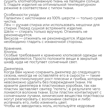
сушить хлопчатобумажную ткань на палящем солнце.
5. Гладьте изделия на оптимальной температурном
режиме в соответствии с типом ткани.
Особенности ухода:
Палантин с кисточками из 100% шерсти — только сухая
чистка.
Лён — ручная стирка или использовать мешочки для
стирки. Перед сушкой встряхните изделие.
Шёлк — стирать только вручную. Отжимать не
рекомендуется.
Вискоза — отжимать не рекомендуется. Изделие
необходимо гладить с изнаночной стороны.
Хранение.
Хлопок.
Особые требования к хранению хлопковой одежды не
предъявляются. Просто положите вещи в закрытый
шкаф, куда не поступает солнечный свет.
Джемпера.
Когда Вам нужно сохранить джемпер до следующего
сезона, никогда не оставляйте его в сырости — такие
условия стимулируют рост плесени и грибка, которые
невозможно удалить без повреждения ткани. Не
храните джемпера в пластиковых коробках, так как
пластик заставляет свитер "потеть", в результате чего
ломаются волокна ткани. Если пластик контактирует с
солнечными лучами, химические вещества пластмассы
могут реагировать с волокнами свитера и либо
испачкать его, либо изменить цвет.
Чтобы не заводилась моль, используйте кедровые