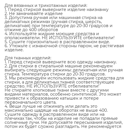
Для вязанных и трикотажных изделий:
1. Перед стиркой выверните изделие наизнанку
2. Не замачивайте изделие
3. Допустима ручная или машинная стирка на
деликатных режимах (ручная стирка, шерсть,
деликатная) при температуре до 20-30 градусов и
отжиме до 400 оборотов
4. Используйте жидкие моющие средства и
ополаскиватели. НЕ ИСПОЛЬЗУЙТЕ отбеливатели!
5. Сушите горизонтально в расправленном виде.
6. Утюжьте с изнаночной стороны паром, не растягивая
изделие.
Для тканных изделий:
1. Перед стиркой выверните всю одежду наизнанку.
2. Для стирки в стиральной машине рекомендуем
выбирать следующие режимы: деликатная или ручная
стирка. Температура стирки до 20-30 градусов.
3. Мы рекомендуем использовать жидкие средства для
стирки, а для деликатных тканей соответствующее
средство. НЕ ИСПОЛЬЗУЙТЕ отбеливатели!
Не стирайте хлопковые ткани вместе с другими
видами материалов, особенно синтетикой. Это может
привести к образованию катышек и потере
первоначального цвета.
4. Вещи лучше не отжимать или делать это
максимально щадяще на оборотах не выше 400.
Сушите одежду в расправленном виде или на
плечиках так, чтобы на изделие не попадали прямые
солнечные лучи. Не допускайте пересыхания изделий,
потом их будет сложно разгладить. Не рекомендуется