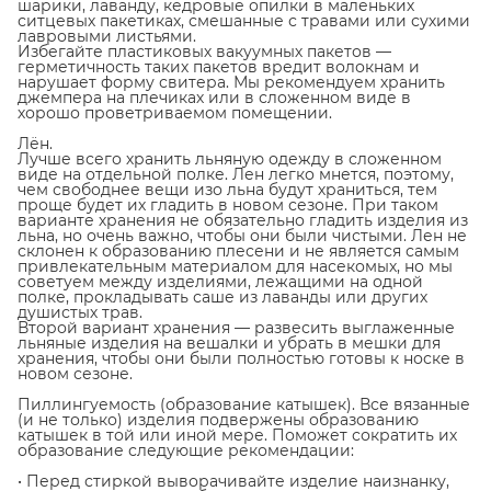
шарики, лаванду, кедровые опилки в маленьких
ситцевых пакетиках, смешанные с травами или сухими
лавровыми листьями.
Избегайте пластиковых вакуумных пакетов —
герметичность таких пакетов вредит волокнам и
нарушает форму свитера. Мы рекомендуем хранить
джемпера на плечиках или в сложенном виде в
хорошо проветриваемом помещении.
Лён.
Лучше всего хранить льняную одежду в сложенном
виде на отдельной полке. Лен легко мнется, поэтому,
чем свободнее вещи изо льна будут храниться, тем
проще будет их гладить в новом сезоне. При таком
варианте хранения не обязательно гладить изделия из
льна, но очень важно, чтобы они были чистыми. Лен не
склонен к образованию плесени и не является самым
привлекательным материалом для насекомых, но мы
советуем между изделиями, лежащими на одной
полке, прокладывать саше из лаванды или других
душистых трав.
Второй вариант хранения — развесить выглаженные
льняные изделия на вешалки и убрать в мешки для
хранения, чтобы они были полностью готовы к носке в
новом сезоне.
Пиллингуемость (образование катышек). Все вязанные
(и не только) изделия подвержены образованию
катышек в той или иной мере. Поможет сократить их
образование следующие рекомендации:
• Перед стиркой выворачивайте изделие наизнанку,