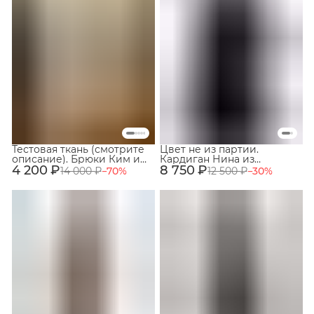
Тестовая ткань (смотрите
Цвет не из партии.
описание). Брюки Ким из
Кардиган Нина из
4 200 ₽
хлопка и льна. Цвет
8 750 ₽
мериносовой шерсти
14 000 ₽
−
70
%
12 500 ₽
−
30
%
бежевый. Размер 46. №52
100%. Цвет Антрацит. №
90