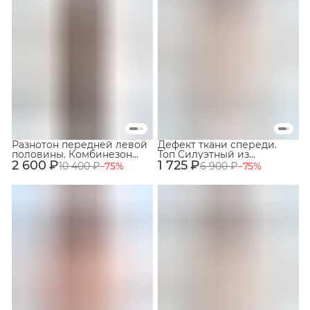
Разнотон передней левой
Дефект ткани спереди.
половины. Комбинезон
Топ Силуэтный из
2 600 ₽
изо льна 100%. Цвет
1 725 ₽
вискозы и ацетата. Цвет
10 400 ₽
−
75
%
6 900 ₽
−
75
%
тёмный тауп. Размер 44.
кремовый. Размер 46.
№73,74
№62