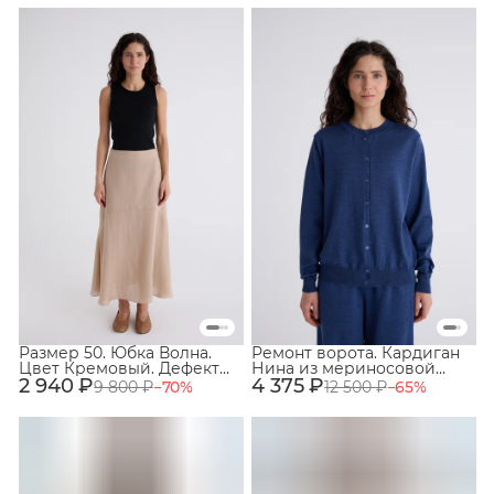
бежевый. № 6
бежевый. № 71
Размер 50. Юбка Волна.
Ремонт ворота. Кардиган
Цвет Кремовый. Дефект
Нина из мериносовой
2 940 ₽
ткани. №5
4 375 ₽
шерсти 100%. Цвет Гроза.
9 800 ₽
−
70
%
12 500 ₽
−
65
%
№ 17