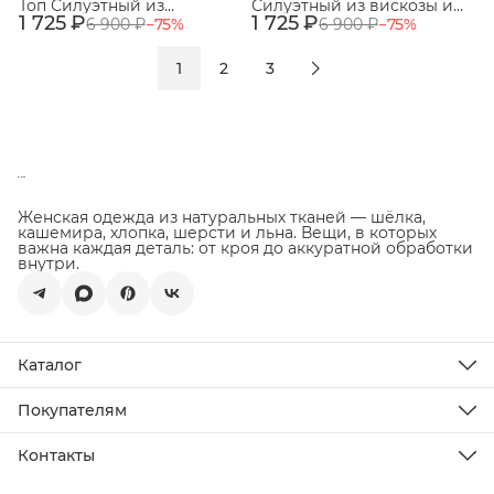
Топ Силуэтный из
Силуэтный из вискозы и
1 725 ₽
вискозы и ацетата. Цвет
1 725 ₽
ацетата. Цвет кремовый.
6 900 ₽
−
75
%
6 900 ₽
−
75
%
кремовый. Размер 48.
Размер 44. №63
№58
1
2
3
Женская одежда из натуральных тканей — шёлка,
кашемира, хлопка, шерсти и льна. Вещи, в которых
важна каждая деталь: от кроя до аккуратной обработки
внутри.
Каталог
Новинки
Распродажа
Покупателям
Подарочная карта
Доставка
Все товары
Оплата
Контакты
Возврат товара
Телефон
О бренде