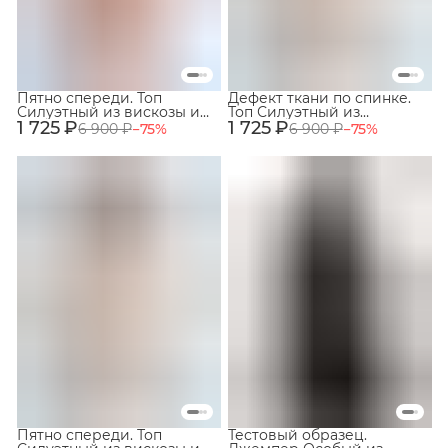
Пятно спереди. Топ
Дефект ткани по спинке.
Силуэтный из вискозы и
Топ Силуэтный из
1 725 ₽
ацетата. Цвет пудровый.
1 725 ₽
вискозы и ацетата. Цвет
6 900 ₽
−
75
%
6 900 ₽
−
75
%
Размер 48. №56
кремовый. Размер 48.
№60
Пятно спереди. Топ
Тестовый образец.