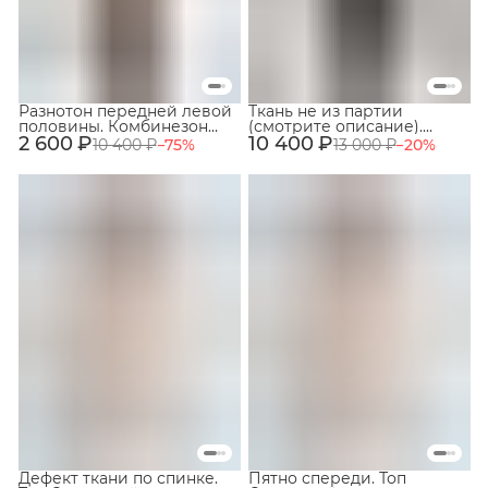
Разнотон передней левой
Ткань не из партии
половины. Комбинезон
(смотрите описание).
2 600 ₽
изо льна 100%. Цвет
10 400 ₽
Юбка Астер из шерсти
10 400 ₽
−
75
%
13 000 ₽
−
20
%
тёмный тауп. Размер 46.
100%. Цвет чёрный.
№79
Размер 46. №88,89
Дефект ткани по спинке.
Пятно спереди. Топ