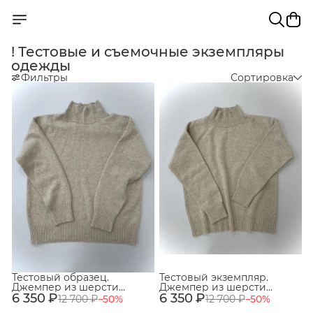
! Тестовые и съемочные экземпляры
одежды
Фильтры
Сортировка
Тестовый образец.
Тестовый экземпляр.
Джемпер из шерсти
Джемпер из шерсти
6 350 ₽
ягнёнка 100% с высоким
6 350 ₽
ягнёнка 100% с высоким
12 700 ₽
−
50
%
12 700 ₽
−
50
%
воротом. Цвет Светло-
воротом. Цвет Светло-