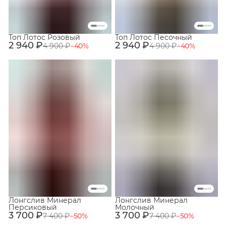
Топ Лотос Розовый
Топ Лотос Песочный
2 940 ₽
2 940 ₽
4 900 ₽
−
40
%
4 900 ₽
−
40
%
Лонгслив Минерал
Лонгслив Минерал
Персиковый
Молочный
3 700 ₽
3 700 ₽
7 400 ₽
−
50
%
7 400 ₽
−
50
%