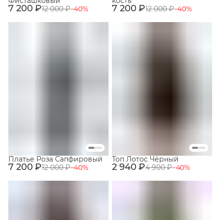
Фисташковый
кость
7 200 ₽
7 200 ₽
12 000 ₽
−
40
%
12 000 ₽
−
40
%
Платье Роза Сапфировый
Топ Лотос Чёрный
7 200 ₽
2 940 ₽
12 000 ₽
−
40
%
4 900 ₽
−
40
%