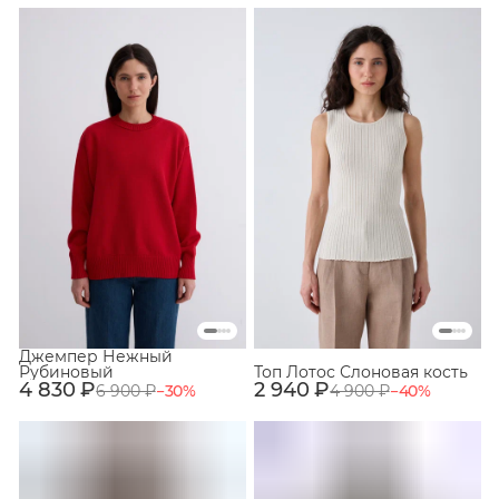
Джемпер Нежный
Рубиновый
Топ Лотос Слоновая кость
4 830 ₽
2 940 ₽
6 900 ₽
−
30
%
4 900 ₽
−
40
%