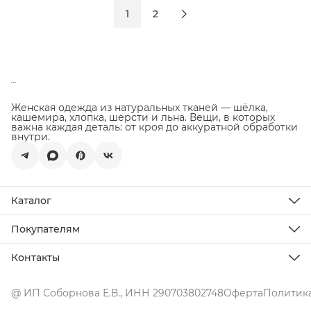
1
2
Женская одежда из натуральных тканей — шёлка,
кашемира, хлопка, шерсти и льна. Вещи, в которых
важна каждая деталь: от кроя до аккуратной обработки
внутри.
Каталог
Новинки
Распродажа
Покупателям
Подарочная карта
Доставка
Все товары
Оплата
Контакты
Возврат товара
Телефон
О бренде
8 (929) 118-77-03
Уход за изделиями
@ ИП Соборнова Е.В., ИНН 290703802748
Оферта
Политика
Эл. почта
whitelabel.clothes@yandex.ru