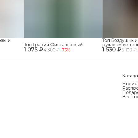
озы и
Топ Воздушный
Топ Грация Фисташковый
рукавом из тен
1 075 ₽
1 530 ₽
Чёрный
4 300 ₽
−
75
%
5 100 ₽
Катало
Новин
Распр
Подаро
Все то