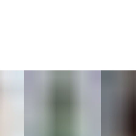
без отжима.
2. Лён — в деликатном режиме или вручную,
с аккуратной сушкой.
3. Изделия из шерсти и декоративных тканей могут
требовать сухой чистки.
Для сохранения внешнего вида избегайте трения и
используйте бережный уход.