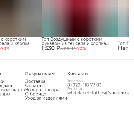
 с коротким
Топ Воздушный с коротким
села и хлопка
рукавом из тенсела и хлопка
Топ Ли
1 530 ₽
Алый
Нет в
−
70
%
5 100 ₽
−
70
%
г
Покупателям
Контакты
ки
Доставка
Телефон
8 (929) 118-77-03
одажа
Оплата
Эл. почта
чная карта
Возврат товара
whitelabel.clothes@yandex.ru
вары
О бренде
Уход за изделиями