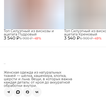
Топ Силуэтный из вискозы и
Топ Силуэтный из виск
ацетата Пудровый
ацетата Кремовый
3 540 ₽
3 540 ₽
6 900 ₽
−
49
%
6 900 ₽
−
49
%
Женская одежда из натуральных
тканей — шёлка, кашемира, хлопка,
шерсти и льна. Вещи, в которых важна
каждая деталь: от кроя до аккуратной
обработки внутри.