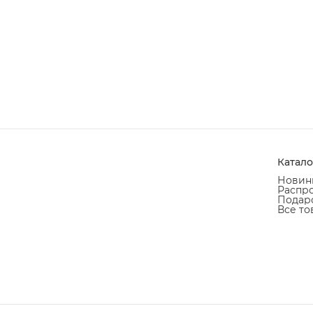
Катало
Новин
Распр
Подаро
Все то