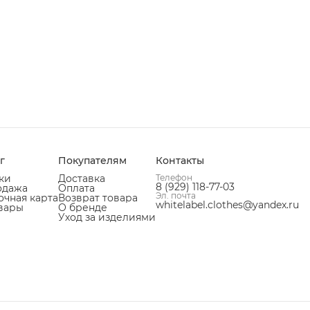
г
Покупателям
Контакты
ки
Доставка
Телефон
8 (929) 118-77-03
одажа
Оплата
Эл. почта
чная карта
Возврат товара
whitelabel.clothes@yandex.ru
вары
О бренде
Уход за изделиями