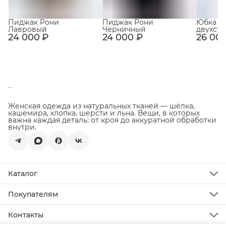
Пиджак Рони
Пиджак Рони
Юбка Р
Лавровый
Черничный
двухст
24 000 ₽
24 000 ₽
26 00
Женская одежда из натуральных тканей — шёлка,
кашемира, хлопка, шерсти и льна. Вещи, в которых
важна каждая деталь: от кроя до аккуратной обработки
внутри.
Каталог
Новинки
Распродажа
Покупателям
Подарочная карта
Доставка
Все товары
Оплата
Контакты
Возврат товара