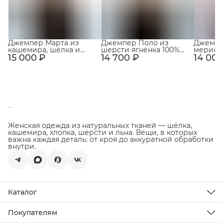
Джемпер Марта из
Джемпер Поло из
Джемпе
кашемира, шёлка и
шерсти ягнёнка 100%
мерино
15 000 ₽
мериноса Светло-
14 700 ₽
Светло-бежевый
14 000
с ворот
бежевый
Светло
Женская одежда из натуральных тканей — шёлка,
кашемира, хлопка, шерсти и льна. Вещи, в которых
важна каждая деталь: от кроя до аккуратной обработки
внутри.
Каталог
Новинки
Распродажа
Покупателям
Подарочная карта