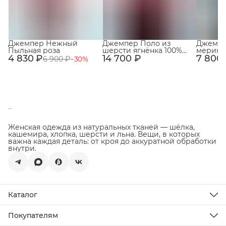
Джемпер Нежный
Джемпер Поло из
Джемпе
Пыльная роза
шерсти ягнёнка 100%
мерино
4 830 ₽
14 700 ₽
Пыльная роза
7 800
с ворот
6 900 ₽
−
30
%
Джинс
Женская одежда из натуральных тканей — шёлка,
кашемира, хлопка, шерсти и льна. Вещи, в которых
важна каждая деталь: от кроя до аккуратной обработки
внутри.
Каталог
Новинки
Распродажа
Покупателям
Подарочная карта