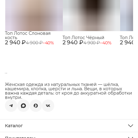
Топ Лотос Слоновая
кость
Топ Лотос Чёрный
Топ Лот
2 940 ₽
2 940 ₽
2 940 
4 900 ₽
−
40
%
4 900 ₽
−
40
%
Женская одежда из натуральных тканей — шёлка,
кашемира, хлопка, шерсти и льна. Вещи, в которых
важна каждая деталь: от кроя до аккуратной обработки
внутри.
Каталог
Новинки