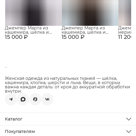
Джемпер Марта из
Джемпер Марта из
Джемпе
кашемира, шёлка и
кашемира, шёлка и
мерино
15 000 ₽
мериноса Светло-
15 000 ₽
мериноса Светло-
11 200
100% с 
серый
бежевый
ворото
Женская одежда из натуральных тканей — шёлка,
кашемира, хлопка, шерсти и льна. Вещи, в которых
важна каждая деталь: от кроя до аккуратной обработки
внутри.
Каталог
Новинки
Распродажа
Покупателям
Подарочная карта