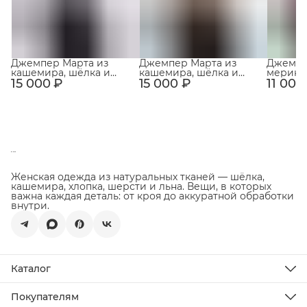
Джемпер Марта из
Джемпер Марта из
Джемпе
кашемира, шёлка и
кашемира, шёлка и
мерино
15 000 ₽
мериноса Светло-
15 000 ₽
мериноса Светло-
11 000
100% с 
серый
бежевый
горло 
Женская одежда из натуральных тканей — шёлка,
кашемира, хлопка, шерсти и льна. Вещи, в которых
важна каждая деталь: от кроя до аккуратной обработки
внутри.
Каталог
Новинки
Распродажа
Покупателям
Подарочная карта