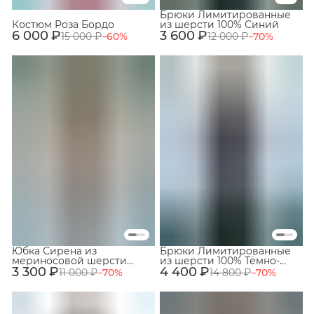
Брюки Лимитированные
Костюм Роза Бордо
из шерсти 100% Синий
6 000 ₽
3 600 ₽
15 000 ₽
−
60
%
12 000 ₽
−
70
%
Юбка Сирена из
Брюки Лимитированные
мериносовой шерсти
из шерсти 100% Тёмно-
3 300 ₽
100% Мокко
4 400 ₽
синий
11 000 ₽
−
70
%
14 800 ₽
−
70
%