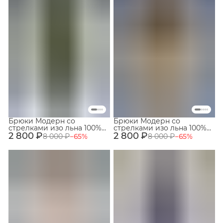
Брюки Модерн со
Брюки Модерн со
стрелками изо льна 100%
стрелками изо льна 100%
2 800 ₽
Хвойный
2 800 ₽
Сливочный
8 000 ₽
−
65
%
8 000 ₽
−
65
%