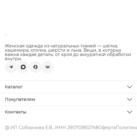
Женская одежда из натуральных тканей — шёлка,
кашемира, хлопка, шерсти и льна. Вещи, в которых
важна каждая деталь: от кроя до аккуратной обработки
внутри.
Каталог
Новинки
Распродажа
Покупателям
Подарочная карта
Доставка
Все товары
Оплата
Контакты
Возврат товара
Телефон
О бренде
8 (929) 118-77-03
Уход за изделиями
@ ИП Соборнова Е.В., ИНН 290703802748
Оферта
Политика
Эл. почта
whitelabel.clothes@yandex.ru