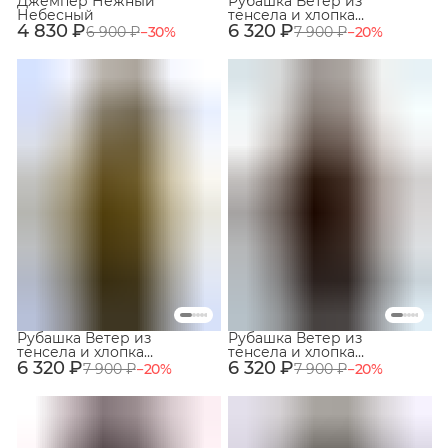
Джемпер Нежный
Рубашка Ветер из
Небесный
тенсела и хлопка
4 830 ₽
6 320 ₽
Туманный
6 900 ₽
−
30
%
7 900 ₽
−
20
%
Рубашка Ветер из
Рубашка Ветер из
тенсела и хлопка
тенсела и хлопка
6 320 ₽
Оливковый
6 320 ₽
Каштановый
7 900 ₽
−
20
%
7 900 ₽
−
20
%