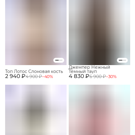
Джемпер Нежный
Топ Лотос Слоновая кость
Тёмный тауп
2 940 ₽
4 830 ₽
4 900 ₽
−
40
%
6 900 ₽
−
30
%