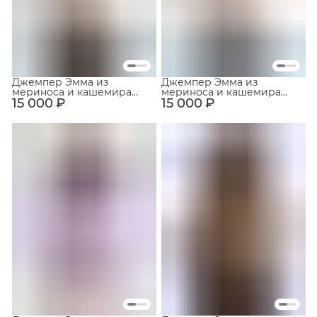
Джемпер Эмма из
Джемпер Эмма из
мериноса и кашемира
мериноса и кашемира
15 000 ₽
Светло-бежевый
15 000 ₽
Нежно-розовый