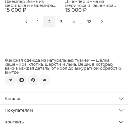
Джемпер Эмма из
Джемпер Эмма из
мериноса и кашемира
мериноса и кашемира
15 000 ₽
Лавандовый
15 000 ₽
Какао
…
1
2
3
4
12
Женская одежда из натуральных тканей — шёлка,
кашемира, хлопка, шерсти и льна. Вещи, в которых
важна каждая деталь: от кроя до аккуратной обработки
внутри.
Каталог
Новинки
Распродажа
Покупателям
Подарочная карта
Доставка
Все товары
Оплата
Контакты
Возврат товара