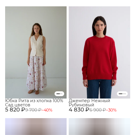
Юбка Рита из хлопка 100%
Джемпер Нежный
Сад цветов
Рубиновый
5 820 ₽
4 830 ₽
9 700 ₽
−
40
%
6 900 ₽
−
30
%