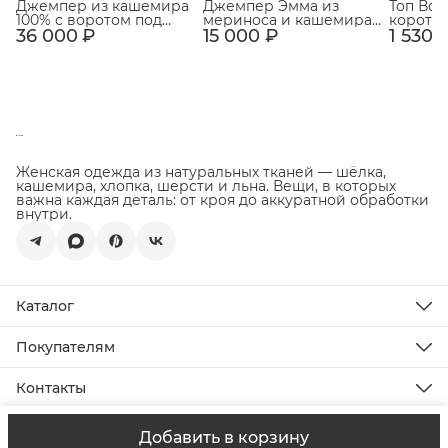
Джемпер из кашемира
Джемпер Эмма из
Топ Во
100% с воротом под
мериноса и кашемира
коротки
36 000 ₽
горло Чёрный
15 000 ₽
Чёрный
1 530 
тенсела
Чёрный
Женская одежда из натуральных тканей — шёлка,
кашемира, хлопка, шерсти и льна. Вещи, в которых
важна каждая деталь: от кроя до аккуратной обработки
внутри.
Каталог
Новинки
Распродажа
Покупателям
Подарочная карта
Доставка
Все товары
Оплата
Контакты
Возврат товара
Телефон
О бренде
8 (929) 118-77-03
Уход за изделиями
Добавить в корзину
@ ИП Соборнова Е.В., ИНН 290703802748
Оферта
Политика
Эл. почта