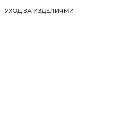
УХОД ЗА ИЗДЕЛИЯМИ
1. Перед стиркой выворачивайте изделие наизнанку
и используйте деликатные режимы при температуре
до 30° и низких оборотах.
2. Сушите только в расправленном виде, избегая
растяжения ткани.
3. Для сохранения формы и структуры гладьте