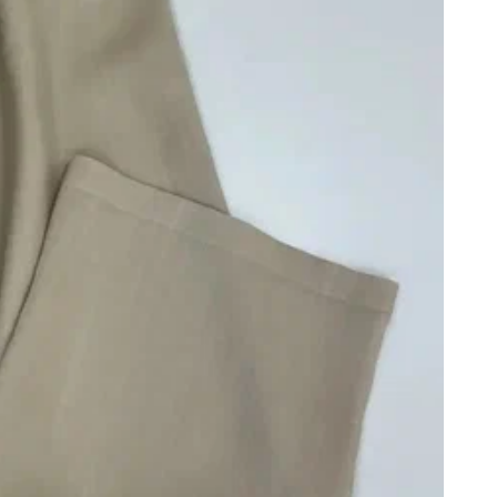
б
О
О