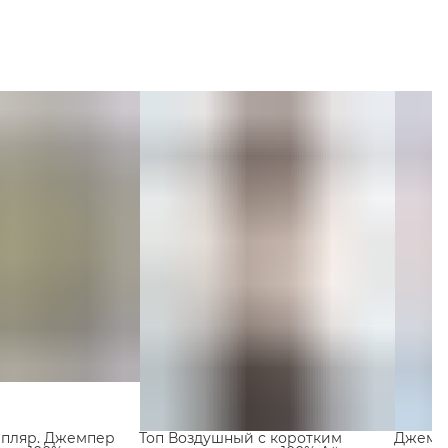
Коллекция
мпляр. Джемпер
Топ Воздушный с коротким
Джемпе