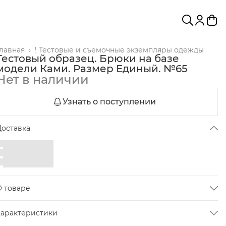
Главная
›
! Тестовые и съемочные экземпляры одежды
Тестовый образец. Брюки на базе
модели Ками. Размер Единый. №65
Нет в наличии
Узнать о поступлении
Доставка
О товаре
Расслабленные брюки из рами и хлопка на базе брюк
Характеристики
ами. Ткань просвечивает.