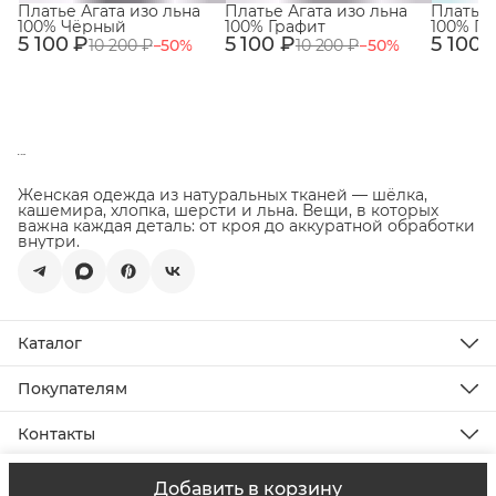
Платье Агата изо льна
Платье Агата изо льна
Платье 
100% Чёрный
100% Графит
100% Гр
5 100 ₽
5 100 ₽
5 100 
10 200 ₽
−
50
%
10 200 ₽
−
50
%
Женская одежда из натуральных тканей — шёлка,
кашемира, хлопка, шерсти и льна. Вещи, в которых
важна каждая деталь: от кроя до аккуратной обработки
внутри.
Каталог
Новинки
Распродажа
Покупателям
Подарочная карта
Доставка
Все товары
Оплата
Контакты
Возврат товара
Телефон
О бренде
8 (929) 118-77-03
Уход за изделиями
Добавить в корзину
@ ИП Соборнова Е.В., ИНН 290703802748
Оферта
Политика
Эл. почта