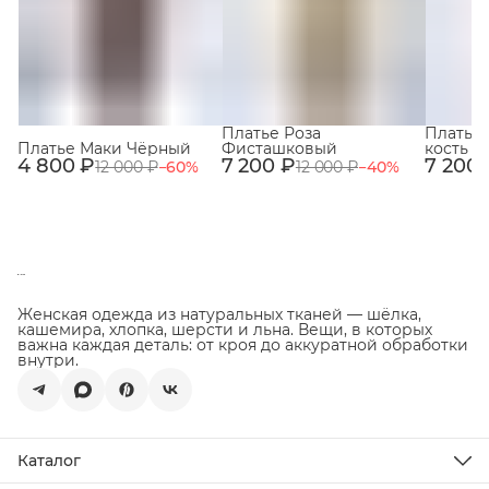
Платье Роза
Платье 
Платье Маки Чёрный
Фисташковый
кость
4 800 ₽
7 200 ₽
7 200 
12 000 ₽
−
60
%
12 000 ₽
−
40
%
Женская одежда из натуральных тканей — шёлка,
кашемира, хлопка, шерсти и льна. Вещи, в которых
важна каждая деталь: от кроя до аккуратной обработки
внутри.
Каталог