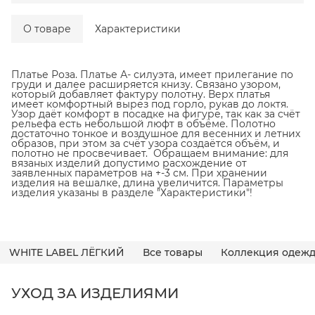
О товаре
Характеристики
Платье Роза. Платье А- силуэта, имеет прилегание по
груди и далее расширяется книзу. Связано узором,
который добавляет фактуру полотну. Верх платья
имеет комфортный вырез под горло, рукав до локтя.
Узор даёт комфорт в посадке на фигуре, так как за счёт
рельефа есть небольшой люфт в объёме. Полотно
достаточно тонкое и воздушное для весенних и летних
образов, при этом за счёт узора создаётся объём, и
полотно не просвечивает. Обращаем внимание: для
вязаных изделий допустимо расхождение от
заявленных параметров на +-3 см. При хранении
изделия на вешалке, длина увеличится. Параметры
изделия указаны в разделе "Характеристики"!
WHITE LABEL ЛЁГКИЙ
Все товары
Коллекция одежд
УХОД ЗА ИЗДЕЛИЯМИ