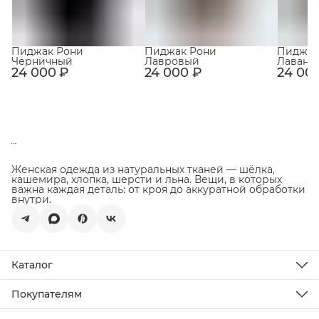
Пиджак Рони
Пиджак Рони
Пиджак
Черничный
Лавровый
Лаванд
24 000 ₽
24 000 ₽
24 00
Женская одежда из натуральных тканей — шёлка,
кашемира, хлопка, шерсти и льна. Вещи, в которых
важна каждая деталь: от кроя до аккуратной обработки
внутри.
Каталог
Новинки
Распродажа
Покупателям
Подарочная карта
Доставка
Все товары