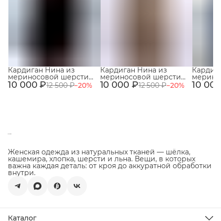
Кардиган Нина из
Кардиган Нина из
Кардиг
мериносовой шерсти
мериносовой шерсти
мерино
10 000 ₽
100% Чёрный
10 000 ₽
100% Кофейный
10 000
100% Гр
12 500 ₽
−
20
%
12 500 ₽
−
20
%
Женская одежда из натуральных тканей — шёлка,
кашемира, хлопка, шерсти и льна. Вещи, в которых
важна каждая деталь: от кроя до аккуратной обработки
внутри.
Каталог