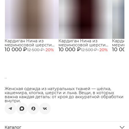
Кардиган Нина из
Кардиган Нина из
Кардиг
мериносовой шерсти
мериносовой шерсти
мерино
10 000 ₽
100% Кофейный
10 000 ₽
100% Каштановый
10 000
100% Гр
12 500 ₽
−
20
%
12 500 ₽
−
20
%
Женская одежда из натуральных тканей — шёлка,
кашемира, хлопка, шерсти и льна. Вещи, в которых
важна каждая деталь: от кроя до аккуратной обработки
внутри.
Каталог