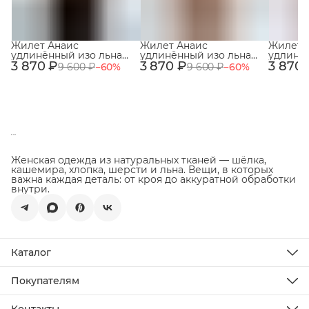
Жилет Анаис
Жилет Анаис
Жилет 
удлинённый изо льна
удлинённый изо льна
удлинё
3 870 ₽
100% Чёрный
3 870 ₽
100% Галька
3 870 
100% А
9 600 ₽
−
60
%
9 600 ₽
−
60
%
Женская одежда из натуральных тканей — шёлка,
кашемира, хлопка, шерсти и льна. Вещи, в которых
важна каждая деталь: от кроя до аккуратной обработки
внутри.
Каталог
Новинки
Распродажа
Покупателям
Подарочная карта
Доставка
Все товары