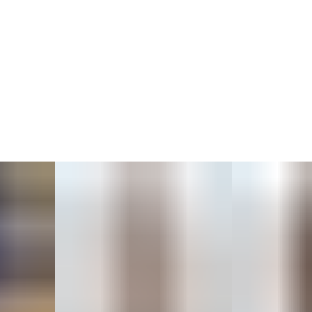
без отжима.
2. Лён — в деликатном режиме или вручную,
с аккуратной сушкой.
3. Изделия из шерсти и декоративных тканей могут
требовать сухой чистки.
Для сохранения внешнего вида избегайте трения и
используйте бережный уход.