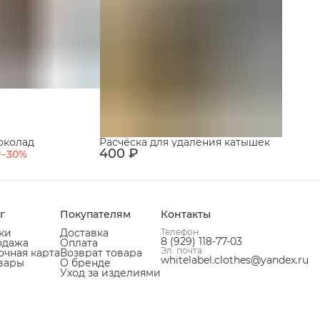
околад
Расчёска для удаления катышек
400 ₽
₽
−
30
%
г
Покупателям
Контакты
ки
Доставка
Телефон
8 (929) 118-77-03
одажа
Оплата
Эл. почта
чная карта
Возврат товара
whitelabel.clothes@yandex.ru
вары
О бренде
Уход за изделиями