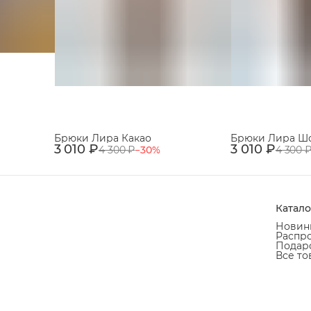
Брюки Лира Какао
Брюки Лира Ш
3 010 ₽
3 010 ₽
4 300 ₽
−
30
%
4 300 
Катало
Новин
Распр
Подаро
Все то