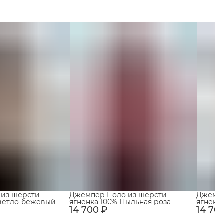
 из шерсти
Джемпер Поло из шерсти
Джемпе
Светло-бежевый
ягнёнка 100% Пыльная роза
ягнёнк
14 700 ₽
14 70