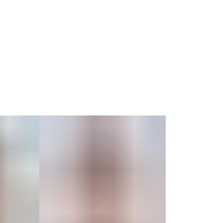
без отжима.
2. Лён — в деликатном режиме или вручную,
с аккуратной сушкой.
3. Изделия из шерсти и декоративных тканей могут
требовать сухой чистки.
Для сохранения внешнего вида избегайте трения и
используйте бережный уход.