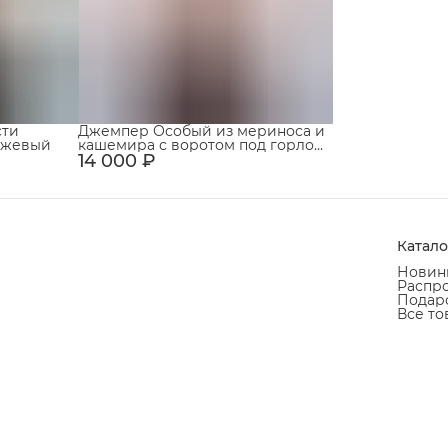
сти
Джемпер Особый из мериноса и
бежевый
кашемира с воротом под горло
14 000 ₽
Светло-бежевый
Катало
Новин
Распр
Подаро
Все то