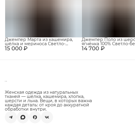
Джемпер Марта из кашемира,
Джемпер Поло из шер
шёлка и мериноса Светло-
ягнёнка 100% Светло-
15 000 ₽
бежевый
14 700 ₽
Женская одежда из натуральных
тканей — шёлка, кашемира, хлопка,
шерсти и льна. Вещи, в которых важна
каждая деталь: от кроя до аккуратной
обработки внутри.