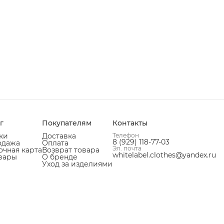
г
Покупателям
Контакты
ки
Доставка
Телефон
8 (929) 118-77-03
одажа
Оплата
Эл. почта
чная карта
Возврат товара
whitelabel.clothes@yandex.ru
вары
О бренде
Уход за изделиями