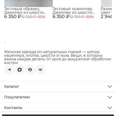
Тестовый образец.
Тестовый экземпляр.
Размер 
Джемпер из шерсти
Джемпер из шерсти
Цвет К
6 350 ₽
ягнёнка 100% с высоким
6 350 ₽
ягнёнка 100% с высоким
2 940 
Дефект 
12 700 ₽
−
50
%
12 700 ₽
−
50
%
воротом. Цвет Светло-
воротом. Цвет Светло-
бежевый. № 6
бежевый. № 71
Женская одежда из натуральных тканей — шёлка,
кашемира, хлопка, шерсти и льна. Вещи, в которых
важна каждая деталь: от кроя до аккуратной обработки
внутри.
Каталог
Новинки
Распродажа
Покупателям
Подарочная карта
Доставка
Все товары
Оплата
Контакты
Возврат товара
Телефон
О бренде