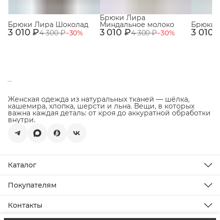
Брюки Лира
Брюки Лира Шоколад
Миндальное молоко
Брюки 
3 010 ₽
3 010 ₽
3 010 
4 300 ₽
−
30
%
4 300 ₽
−
30
%
Женская одежда из натуральных тканей — шёлка,
кашемира, хлопка, шерсти и льна. Вещи, в которых
важна каждая деталь: от кроя до аккуратной обработки
внутри.
Каталог
Новинки
Распродажа
Покупателям
Подарочная карта
Доставка
Все товары
Оплата
Контакты
Возврат товара
Телефон
О бренде