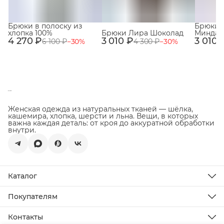
Брюки в полоску из
Брюки 
хлопка 100%
Брюки Лира Шоколад
Миндал
4 270 ₽
3 010 ₽
3 010 
6 100 ₽
−
30
%
4 300 ₽
−
30
%
Женская одежда из натуральных тканей — шёлка,
кашемира, хлопка, шерсти и льна. Вещи, в которых
важна каждая деталь: от кроя до аккуратной обработки
внутри.
Каталог
Новинки
Распродажа
Покупателям
Подарочная карта
Доставка
Все товары
Оплата
Контакты