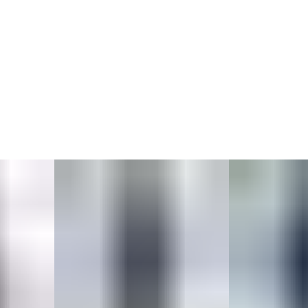
без отжима.
2. Лён — в деликатном режиме или вручную,
с аккуратной сушкой.
3. Изделия из шерсти и декоративных тканей могут
требовать сухой чистки.
Для сохранения внешнего вида избегайте трения и
используйте бережный уход.