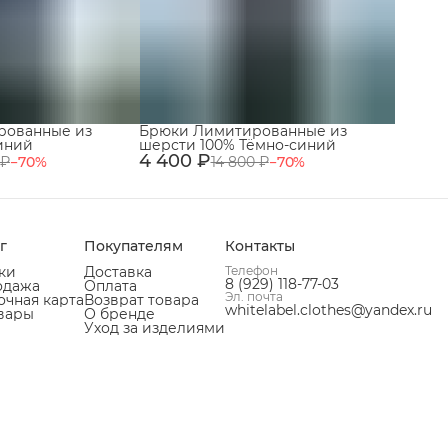
рованные из
Брюки Лимитированные из
иний
шерсти 100% Тёмно-синий
4 400 ₽
 ₽
−
70
%
14 800 ₽
−
70
%
г
Покупателям
Контакты
ки
Доставка
Телефон
8 (929) 118-77-03
одажа
Оплата
Эл. почта
чная карта
Возврат товара
whitelabel.clothes@yandex.ru
вары
О бренде
Уход за изделиями