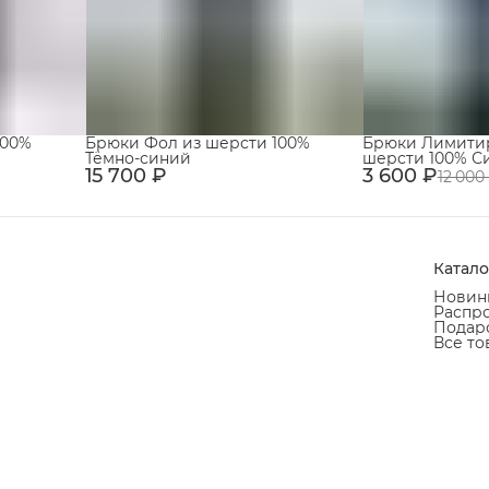
100%
Брюки Фол из шерсти 100%
Брюки Лимити
Тёмно-синий
шерсти 100% С
15 700 ₽
3 600 ₽
12 000
Катало
Новин
Распр
Подаро
Все то